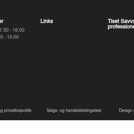
er
Links
Tiset Savvæ
profession
7.30 - 16.00
Produkter
0 - 15.00
Om os
Kontakt
Vedligeholdelse og kvalitet
 privatlivspolitik
Salgs- og handelsbetingelser
Design 