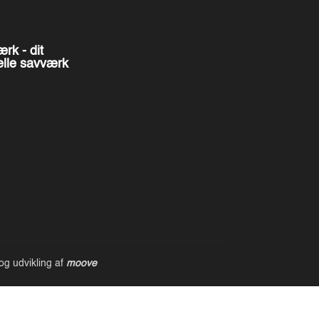
rk - dit
elle savværk
og udvikling af
moove