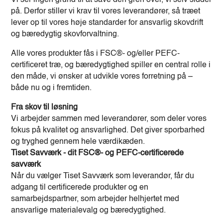
Vi ser ingen grund til at save den gren over, vi selv sidder
på. Derfor stiller vi krav til vores leverandører, så træet
lever op til vores høje standarder for ansvarlig skovdrift
og bæredygtig skovforvaltning.
Alle vores produkter fås i FSC®- og/eller PEFC-
certificeret træ, og bæredygtighed spiller en central rolle i
den måde, vi ønsker at udvikle vores forretning på –
både nu og i fremtiden.
Fra skov til løsning
Vi arbejder sammen med leverandører, som deler vores
fokus på kvalitet og ansvarlighed. Det giver sporbarhed
og tryghed gennem hele værdikæden.
Tiset
Savværk - dit FSC®- og PEFC-certificerede
savværk
Når du vælger Tiset Savværk som leverandør, får du
adgang til certificerede produkter og en
samarbejdspartner, som arbejder helhjertet med
ansvarlige materialevalg og bæredygtighed.