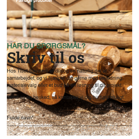
Færdige produkter
HAR DU SPØRGSMÅL?
Skriv til os
Hos Tiset Savværk er dialog en naturlig del af
samarbejdet, og vi hjælper dig gerne med vejledning,
materialevalg eller et bud på en løsning til dit projekt.
Send os en besked, så kontakter vi dig hurtigst muligt.
Alternative:
Færdige produkter