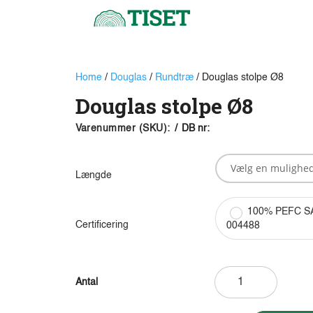
Home
/
Douglas
/
Rundtræ
/ Douglas stolpe Ø8
Douglas stolpe Ø8
Varenummer (SKU):
/
DB nr:
Længde
100% PEFC S
Certificering
004488
Douglas
stolpe
Ø8