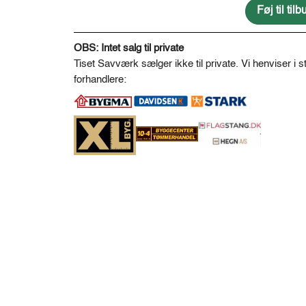
antal
Føj til ti
A
l
OBS: Intet salg til private
t
Tiset Savværk sælger ikke til private. Vi henviser i st
e
forhandlere:
r
n
a
t
i
v
e
: