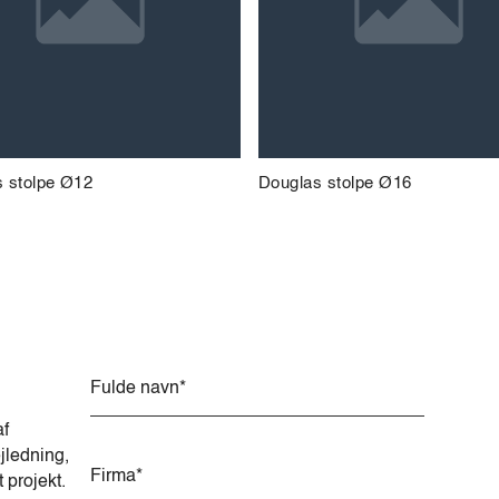
 stolpe Ø12
Douglas stolpe Ø16
A
l
t
af
e
jledning,
r
t projekt.