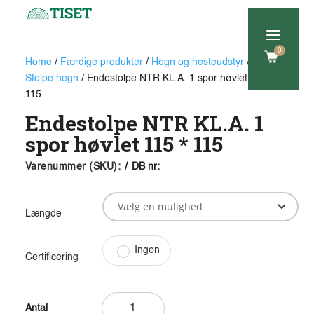
a
0
Home
/
Færdige produkter
/
Hegn og hesteudstyr
/
H-
Stolpe hegn
/ Endestolpe NTR KL.A. 1 spor høvlet 115 *
115
Endestolpe NTR KL.A. 1
spor høvlet 115 * 115
Varenummer (SKU):
/
DB nr:
Længde
Ingen
Certificering
Endestolpe