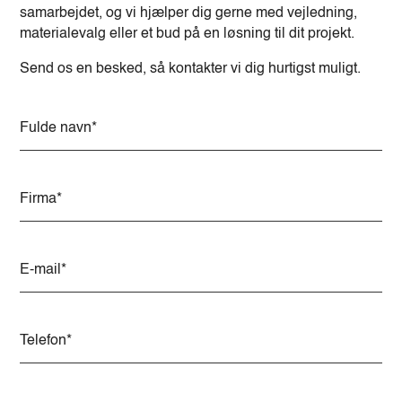
samarbejdet, og vi hjælper dig gerne med vejledning,
materialevalg eller et bud på en løsning til dit projekt.
Send os en besked, så kontakter vi dig hurtigst muligt.
A
l
t
e
r
n
a
t
i
v
e
: