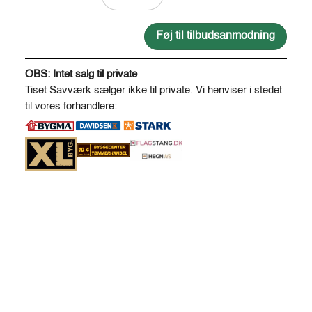
NTR
KL.A.
1
Føj til tilbudsanmodning
spor
A
høvlet
l
OBS: Intet salg til private
115
t
Tiset Savværk sælger ikke til private. Vi henviser i stedet
*
e
til vores forhandlere:
115
r
antal
n
a
t
i
v
e
: