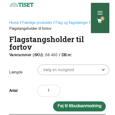
a
0
Home
/
Færdige produkter
/
Flag og flagstænger
/
Sokler
/
Flagstangsholder til fortov
Flagstangsholder til
fortov
Varenummer (SKU):
08-400
/
DB nr:
Længde
Flagstangsholder
til
fortov
antal
Føj til tilbudsanmodning
A