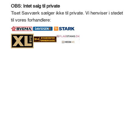
l
OBS: Intet salg til private
t
Tiset Savværk sælger ikke til private. Vi henviser i stedet
e
til vores forhandlere:
r
n
a
t
i
v
e
: