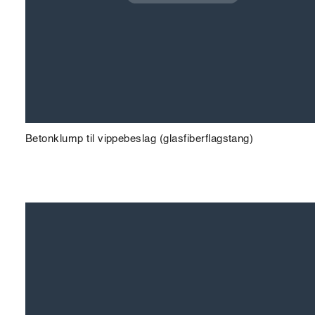
Betonklump til vippebeslag (glasfiberflagstang)