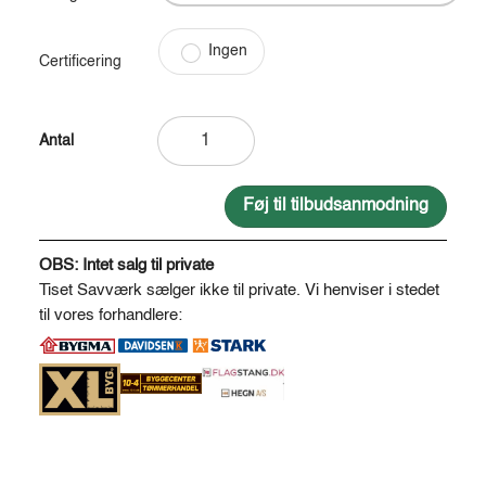
Ingen
Certificering
Fodbom
i
Robinie
Ø
Føj til tilbudsanmodning
14
A
-
l
OBS: Intet salg til private
16.
t
Tiset Savværk sælger ikke til private. Vi henviser i stedet
Ben
e
til vores forhandlere:
Ø10
r
*
n
100
a
cm
t
antal
i
v