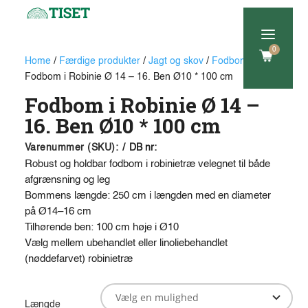
a
0
Home
/
Færdige produkter
/
Jagt og skov
/
Fodbomme
/
Fodbom i Robinie Ø 14 – 16. Ben Ø10 * 100 cm
Fodbom i Robinie Ø 14 –
16. Ben Ø10 * 100 cm
Varenummer (SKU):
/
DB nr:
Robust og holdbar fodbom i robinietræ velegnet til både
afgrænsning og leg
Bommens længde: 250 cm i længden med en diameter
på Ø14–16 cm
Tilhørende ben: 100 cm høje i Ø10
Vælg mellem ubehandlet eller linoliebehandlet
(nøddefarvet) robinietræ
Længde