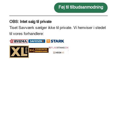
stolpe
eg
Føj til tilbudsanmodning
1
A
spor
l
OBS: Intet salg til private
Ø14
t
Tiset Savværk sælger ikke til private. Vi henviser i stedet
antal
e
til vores forhandlere:
r
n
a
t
i
v
e
: