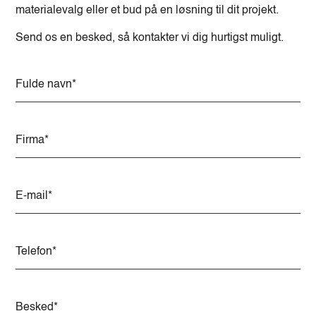
materialevalg eller et bud på en løsning til dit projekt.
Send os en besked, så kontakter vi dig hurtigst muligt.
A
l
t
e
r
n
a
t
i
v
e
: