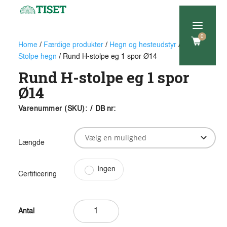
a
0
Home
/
Færdige produkter
/
Hegn og hesteudstyr
/
H-
Stolpe hegn
/ Rund H-stolpe eg 1 spor Ø14
Rund H-stolpe eg 1 spor
Ø14
Varenummer (SKU):
/
DB nr:
Længde
Ingen
Certificering
Rund
H-