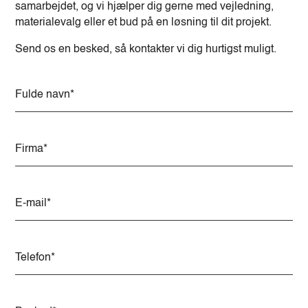
samarbejdet, og vi hjælper dig gerne med vejledning,
materialevalg eller et bud på en løsning til dit projekt.
Send os en besked, så kontakter vi dig hurtigst muligt.
A
l
t
e
r
n
a
t
i
v
e
: