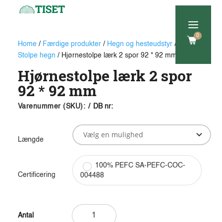
a
0
Home
/
Færdige produkter
/
Hegn og hesteudstyr
/
H-
Stolpe hegn
/ Hjørnestolpe lærk 2 spor 92 * 92 mm
Hjørnestolpe lærk 2 spor
92 * 92 mm
Varenummer (SKU):
/
DB nr:
Længde
100% PEFC SA-PEFC-COC-
Certificering
004488
Hjørnestolpe
lærk