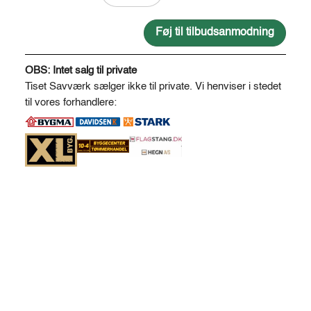
2
spor
Føj til tilbudsanmodning
92
A
*
l
OBS: Intet salg til private
92
t
Tiset Savværk sælger ikke til private. Vi henviser i stedet
mm
e
til vores forhandlere:
antal
r
n
a
t
i
v
e
: