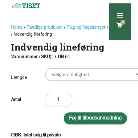
a
0
Home
/
Færdige produkter
/
Flag og flagstænger
/
Tilbehør
/ Indvendig lineføring
Indvendig lineføring
Varenummer (SKU):
/
DB nr:
Længde
Indvendig
lineføring
antal
Føj til tilbudsanmodning
A
l
OBS: Intet salg til private