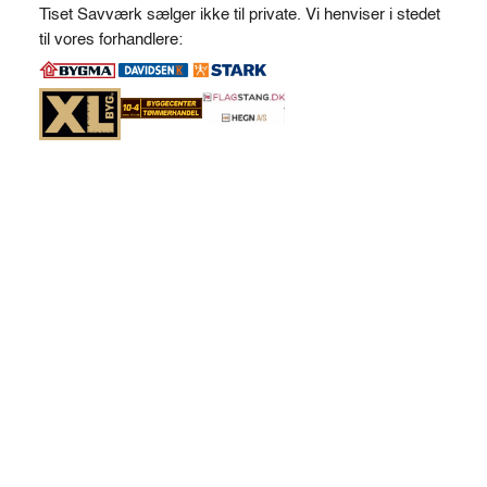
t
Tiset Savværk sælger ikke til private. Vi henviser i stedet
e
til vores forhandlere:
r
n
a
t
i
v
e
: