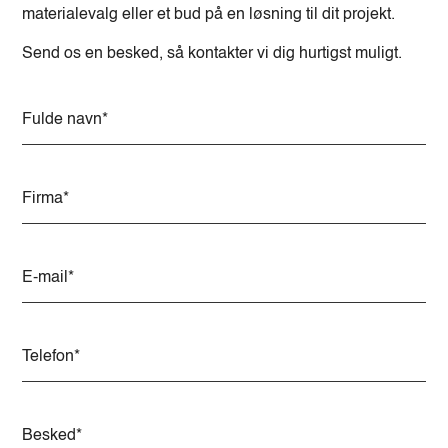
materialevalg eller et bud på en løsning til dit projekt.
Send os en besked, så kontakter vi dig hurtigst muligt.
A
l
t
e
r
n
a
t
i
v
e
: