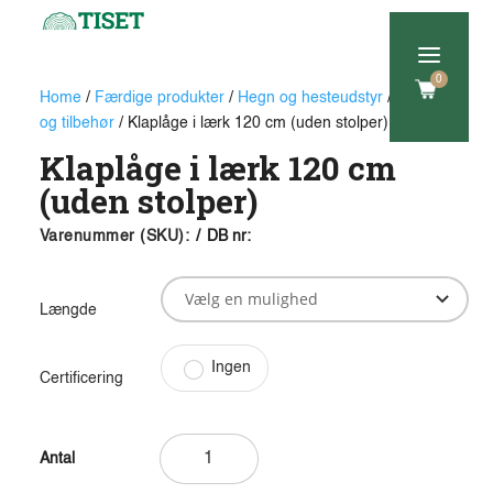
a
0
Home
/
Færdige produkter
/
Hegn og hesteudstyr
/
Låger
og tilbehør
/ Klaplåge i lærk 120 cm (uden stolper)
Klaplåge i lærk 120 cm
(uden stolper)
Varenummer (SKU):
/
DB nr:
Længde
Ingen
Certificering
Klaplåge
i