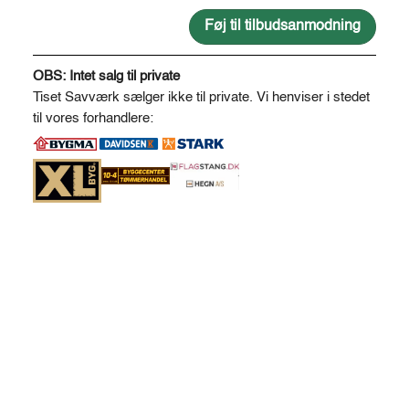
lærk
120
Føj til tilbudsanmodning
cm
A
(uden
l
OBS: Intet salg til private
stolper)
t
Tiset Savværk sælger ikke til private. Vi henviser i stedet
antal
e
til vores forhandlere:
r
n
a
t
i
v
e
: