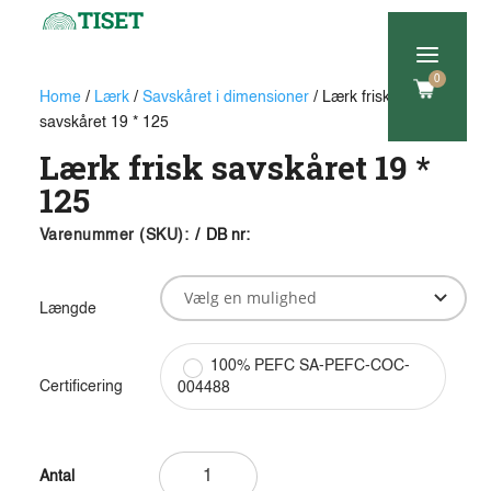
a
0
Home
/
Lærk
/
Savskåret i dimensioner
/ Lærk frisk
savskåret 19 * 125
Lærk frisk savskåret 19 *
125
Varenummer (SKU):
/
DB nr:
Længde
100% PEFC SA-PEFC-COC-
Certificering
004488
Lærk
frisk