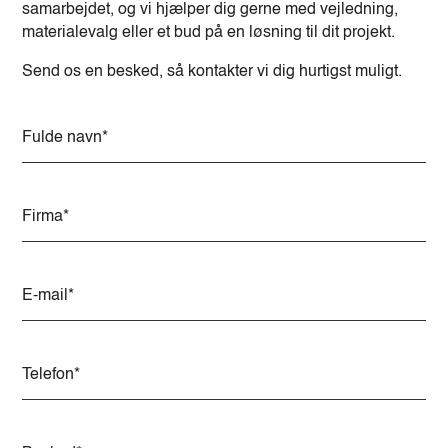
samarbejdet, og vi hjælper dig gerne med vejledning,
materialevalg eller et bud på en løsning til dit projekt.
Send os en besked, så kontakter vi dig hurtigst muligt.
A
l
t
e
r
n
a
t
i
v
e
: