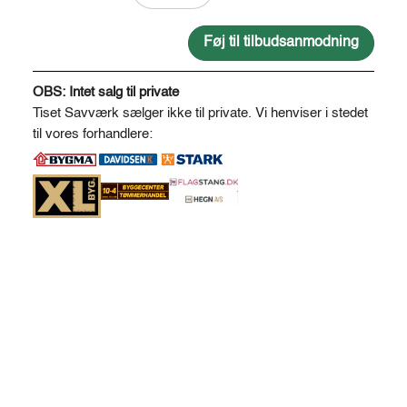
savskåret
19
Føj til tilbudsanmodning
*
A
125
l
OBS: Intet salg til private
antal
t
Tiset Savværk sælger ikke til private. Vi henviser i stedet
e
til vores forhandlere:
r
n
a
t
i
v
e
: