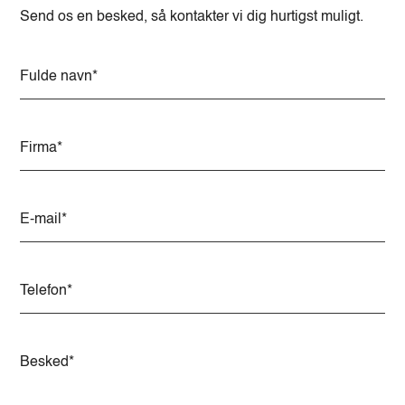
Send os en besked, så kontakter vi dig hurtigst muligt.
A
l
t
e
r
n
a
t
i
v
e
: