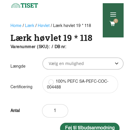
a
0
Home
/
Lærk
/
Høvlet
/ Lærk høvlet 19 * 118
Lærk høvlet 19 * 118
Varenummer (SKU):
/
DB nr:
Længde
100% PEFC SA-PEFC-COC-
Certificering
004488
Lærk
høvlet
19
*
Føj til tilbudsanmodning