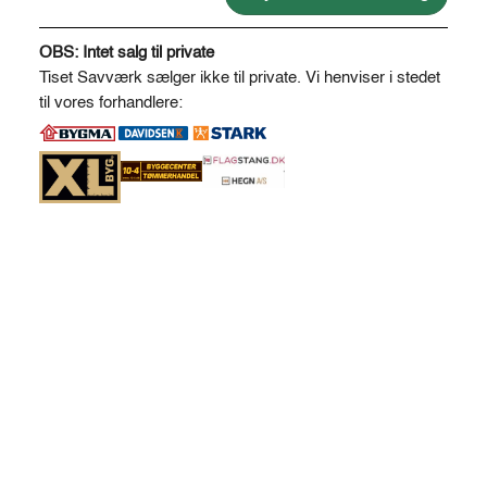
118
A
antal
l
OBS: Intet salg til private
t
Tiset Savværk sælger ikke til private. Vi henviser i stedet
e
til vores forhandlere:
r
n
a
t
i
v
e
: