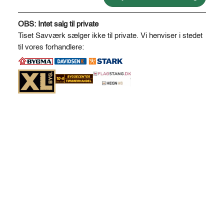
68
A
antal
l
OBS: Intet salg til private
t
Tiset Savværk sælger ikke til private. Vi henviser i stedet
e
til vores forhandlere:
r
n
a
t
i
v
e
: