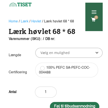
a
0
Home
/
Lærk
/
Høvlet
/ Lærk høvlet 68 * 68
Lærk høvlet 68 * 68
Varenummer (SKU):
/
DB nr:
Længde
100% PEFC SA-PEFC-COC-
Certificering
004488
Lærk
høvlet
68
*
Føj til tilbudsanmodning