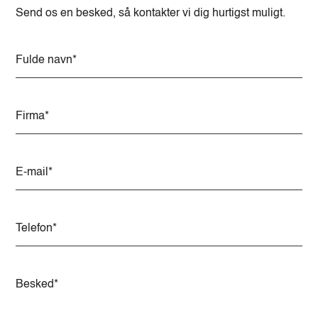
Send os en besked, så kontakter vi dig hurtigst muligt.
A
l
t
e
r
n
a
t
i
v
e
: