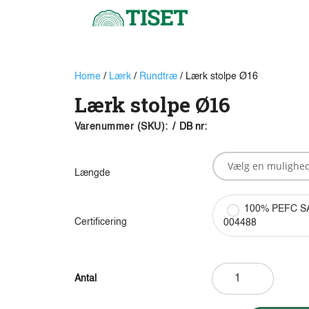
Home
/
Lærk
/
Rundtræ
/ Lærk stolpe Ø16
Lærk stolpe Ø16
Varenummer (SKU):
/
DB nr:
Længde
100% PEFC S
Certificering
004488
Lærk
stolpe
Ø16