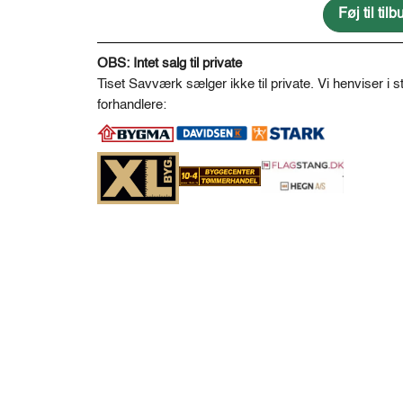
antal
Føj til ti
A
l
OBS: Intet salg til private
t
Tiset Savværk sælger ikke til private. Vi henviser i st
e
forhandlere:
r
n
a
t
i
v
e
: