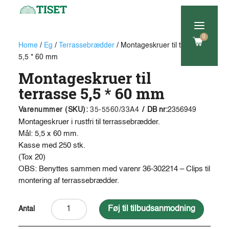
a
0
Home
/
Eg
/
Terrassebrædder
/ Montageskruer til terrasse
5,5 * 60 mm
Montageskruer til
terrasse 5,5 * 60 mm
Varenummer (SKU):
35-5560/33A4
/
DB nr:
2356949
Montageskruer i rustfri til terrassebrædder.
Mål: 5,5 x 60 mm.
Kasse med 250 stk.
(Tox 20)
OBS: Benyttes sammen med varenr 36-302214 – Clips til
montering af terrassebrædder.
Montageskruer
A
Føj til tilbudsanmodning
til
l
terrasse
t