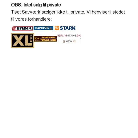
OBS: Intet salg til private
5,5
e
Tiset Savværk sælger ikke til private. Vi henviser i stedet
*
r
til vores forhandlere:
60
n
mm
a
antal
t
i
v
e
: