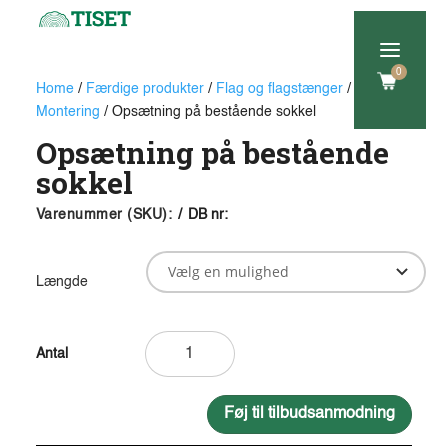
a
0
Home
/
Færdige produkter
/
Flag og flagstænger
/
Montering
/ Opsætning på bestående sokkel
Opsætning på bestående
sokkel
Varenummer (SKU):
/
DB nr:
Længde
Opsætning
på
bestående
sokkel
Føj til tilbudsanmodning
antal
A