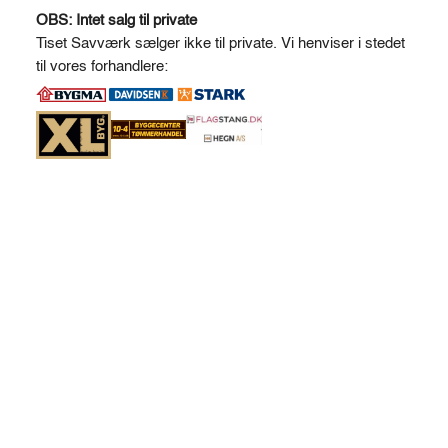
l
OBS: Intet salg til private
t
Tiset Savværk sælger ikke til private. Vi henviser i stedet
e
til vores forhandlere:
r
n
a
t
i
v
e
: