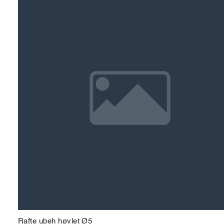
Rafte ubeh høvlet Ø5