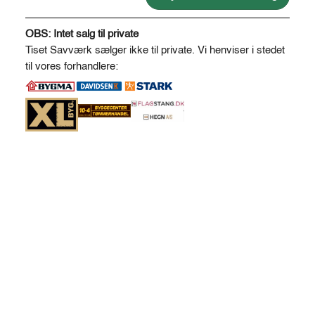
antal
A
l
OBS: Intet salg til private
t
Tiset Savværk sælger ikke til private. Vi henviser i stedet
e
til vores forhandlere:
r
n
a
t
i
v
e
: