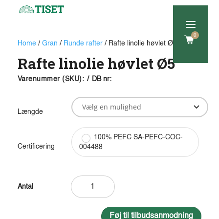
a
0
Home
/
Gran
/
Runde rafter
/ Rafte linolie høvlet Ø5
Rafte linolie høvlet Ø5
Varenummer (SKU):
/
DB nr:
Længde
100% PEFC SA-PEFC-COC-
Certificering
004488
Rafte
linolie
høvlet
Ø5
Føj til tilbudsanmodning