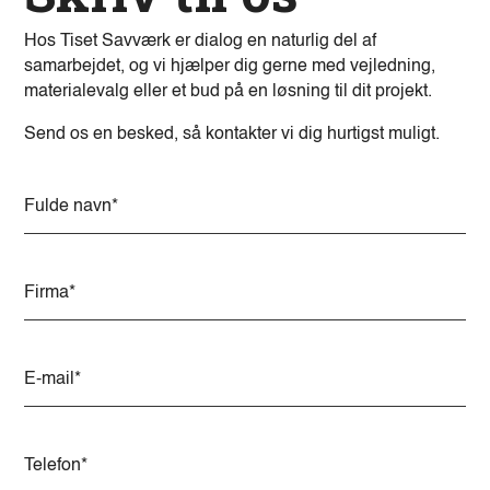
Hos Tiset Savværk er dialog en naturlig del af
samarbejdet, og vi hjælper dig gerne med vejledning,
materialevalg eller et bud på en løsning til dit projekt.
Send os en besked, så kontakter vi dig hurtigst muligt.
A
l
t
e
r
n
a
t
i
v
e
: