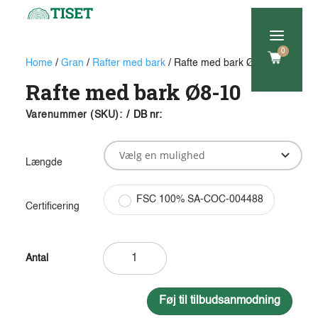
a
0
Home
/
Gran
/
Rafter med bark
/ Rafte med bark Ø8-10
Rafte med bark Ø8-10
Varenummer (SKU):
/
DB nr:
Længde
FSC 100% SA-COC-004488
Certificering
Rafte
med
bark
Ø8-
Føj til tilbudsanmodning
10