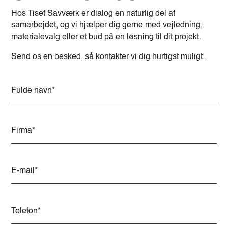
Hos Tiset Savværk er dialog en naturlig del af
samarbejdet, og vi hjælper dig gerne med vejledning,
materialevalg eller et bud på en løsning til dit projekt.
Send os en besked, så kontakter vi dig hurtigst muligt.
A
l
t
e
r
n
a
t
i
v
e
: