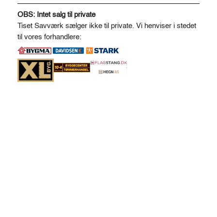
A
antal
l
OBS: Intet salg til private
t
Tiset Savværk sælger ikke til private. Vi henviser i stedet
e
til vores forhandlere:
r
n
a
t
i
v
e
: