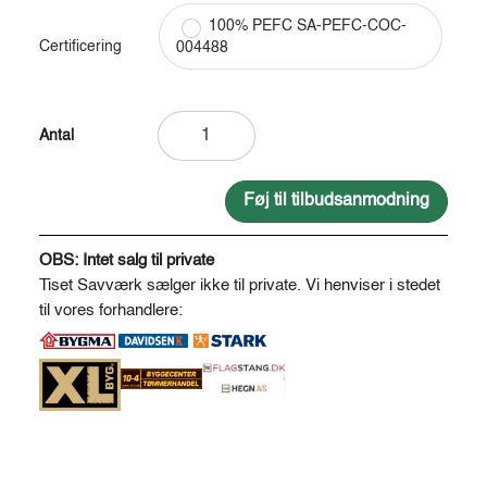
100% PEFC SA-PEFC-COC-
Certificering
004488
Trykimprægneret
høvlet
rafte
Ø5
Føj til tilbudsanmodning
antal
A
l
OBS: Intet salg til private
t
Tiset Savværk sælger ikke til private. Vi henviser i stedet
e
til vores forhandlere:
r
n
a
t
i
v
e