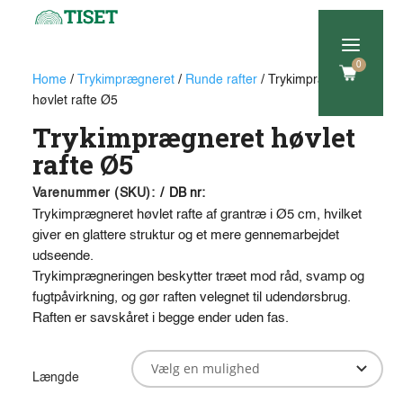
a
0
Home
/
Trykimprægneret
/
Runde rafter
/ Trykimprægneret
høvlet rafte Ø5
Trykimprægneret høvlet
rafte Ø5
Varenummer (SKU):
/
DB nr:
Trykimprægneret høvlet rafte af grantræ i Ø5 cm, hvilket
giver en glattere struktur og et mere gennemarbejdet
udseende.
Trykimprægneringen beskytter træet mod råd, svamp og
fugtpåvirkning, og gør raften velegnet til udendørsbrug.
Raften er savskåret i begge ender uden fas.
Længde