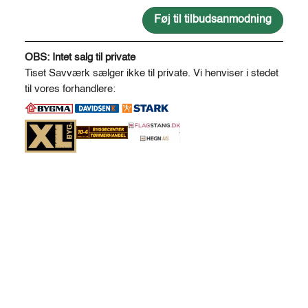
Ø6
antal
Føj til tilbudsanmodning
A
l
OBS: Intet salg til private
t
Tiset Savværk sælger ikke til private. Vi henviser i stedet
e
til vores forhandlere:
r
n
a
t
i
v
e
: