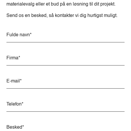
materialevalg eller et bud på en løsning til dit projekt.
Send os en besked, så kontakter vi dig hurtigst muligt.
A
l
t
e
r
n
a
t
i
v
e
: