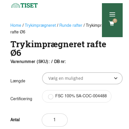
a
0
Home
/
Trykimprægneret
/
Runde rafter
/ Trykimprægneret
rafte Ø6
Trykimprægneret rafte
Ø6
Varenummer (SKU):
/
DB nr:
Længde
FSC 100% SA-COC-004488
Certificering
Trykimprægneret
rafte