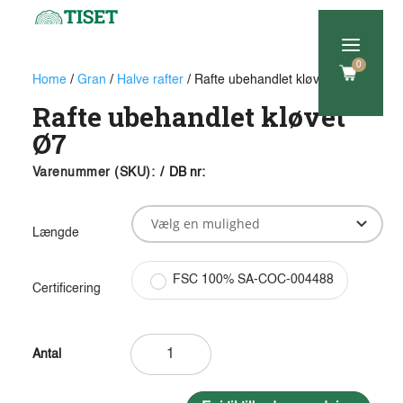
a
0
Home
/
Gran
/
Halve rafter
/ Rafte ubehandlet kløvet Ø7
Rafte ubehandlet kløvet
Ø7
Varenummer (SKU):
/
DB nr:
Længde
FSC 100% SA-COC-004488
Certificering
Rafte
ubehandlet
kløvet