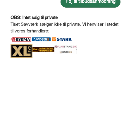
Ø7
Føj til tilbudsanmodning
antal
A
l
OBS: Intet salg til private
t
Tiset Savværk sælger ikke til private. Vi henviser i stedet
e
til vores forhandlere:
r
n
a
t
i
v
e
: