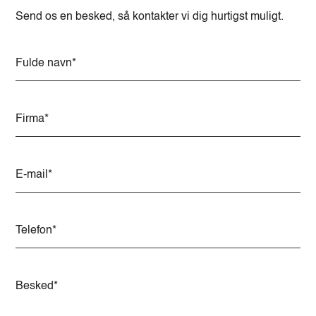
Send os en besked, så kontakter vi dig hurtigst muligt.
A
l
t
e
r
n
a
t
i
v
e
: