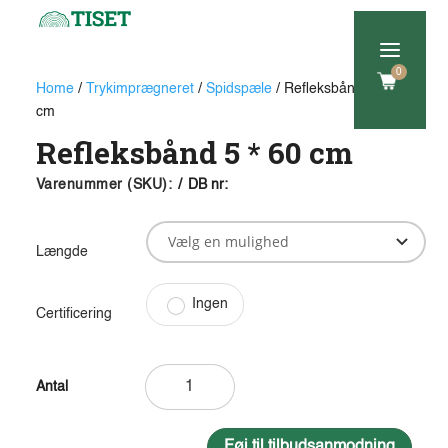
a
0
Home
/
Trykimprægneret
/
Spidspæle
/ Refleksbånd 5 * 60
cm
Refleksbånd 5 * 60 cm
Varenummer (SKU):
/
DB nr:
Længde
Ingen
Certificering
Refleksbånd
5
*
60
Føj til tilbudsanmodning