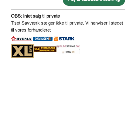
cm
A
antal
l
OBS: Intet salg til private
t
Tiset Savværk sælger ikke til private. Vi henviser i stedet
e
til vores forhandlere:
r
n
a
t
i
v
e
: