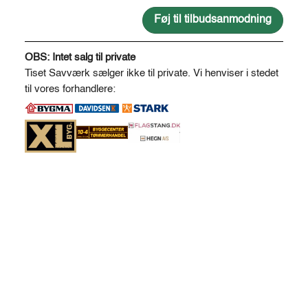
til
hestehegn
Føj til tilbudsanmodning
Ø12-
A
14*300
l
OBS: Intet salg til private
cm
t
Tiset Savværk sælger ikke til private. Vi henviser i stedet
antal
e
til vores forhandlere:
r
n
a
t
i
v
e
: