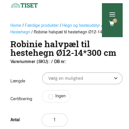
a
0
Home
/
Færdige produkter
/
Hegn og hesteudstyr
/
Hestehegn
/ Robinie halvpæl til hestehegn Ø12-14*300 cm
Robinie halvpæl til
hestehegn Ø12-14*300 cm
Varenummer (SKU):
/
DB nr:
Længde
Ingen
Certificering
Robinie
halvpæl