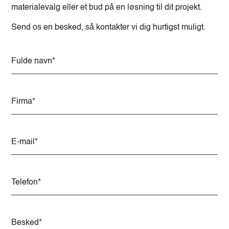
materialevalg eller et bud på en løsning til dit projekt.
Send os en besked, så kontakter vi dig hurtigst muligt.
A
l
t
e
r
n
a
t
i
v
e
: