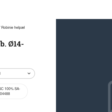
Produkter
Viden
Bæredygtighed
Innovation
 Robinie helpæl
b. Ø14-
C 100% SA-
04488