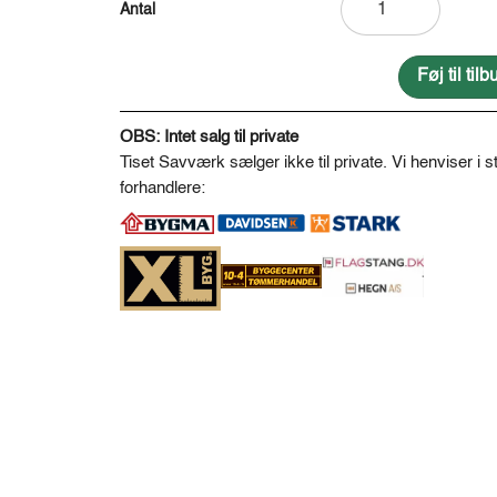
helpæl
spids/afb.
Ø14-
Føj til ti
16
A
antal
l
OBS: Intet salg til private
t
Tiset Savværk sælger ikke til private. Vi henviser i st
e
forhandlere:
r
n
a
t
i
v
e
: