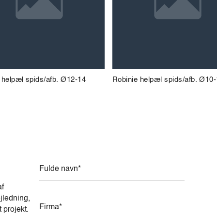
 helpæl spids/afb. Ø12-14
Robinie helpæl spids/afb. Ø10
A
l
t
af
e
jledning,
r
t projekt.