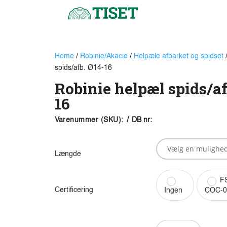
Home
/
Robinie/Akacie
/
Helpæle afbarket og spidset
/
spids/afb. Ø14-16
Robinie helpæl spids/af
16
Varenummer (SKU):
/
DB nr:
Længde
FS
Certificering
Ingen
COC-0
Robinie