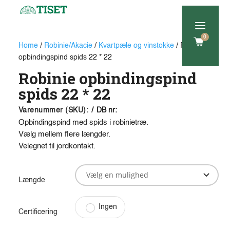
a
0
Home
/
Robinie/Akacie
/
Kvartpæle og vinstokke
/ Robinie
opbindingspind spids 22 * 22
Robinie opbindingspind
spids 22 * 22
Varenummer (SKU):
/
DB nr:
Opbindingspind med spids i robinietræ.
Vælg mellem flere længder.
Velegnet til jordkontakt.
Længde
Ingen
Certificering