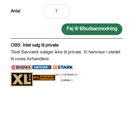
Robinie
opbindingspind
spids
22
Føj til tilbudsanmodning
*
A
22
l
OBS: Intet salg til private
antal
t
Tiset Savværk sælger ikke til private. Vi henviser i stedet
e
til vores forhandlere:
r
n
a
t
i
v
e
: