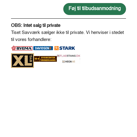
2,1
*
Føj til tilbudsanmodning
2,55
A
m.
l
OBS: Intet salg til private
-
t
Tiset Savværk sælger ikke til private. Vi henviser i stedet
delvist
e
til vores forhandlere:
samlet
r
antal
n
a
t
i
v
e
: