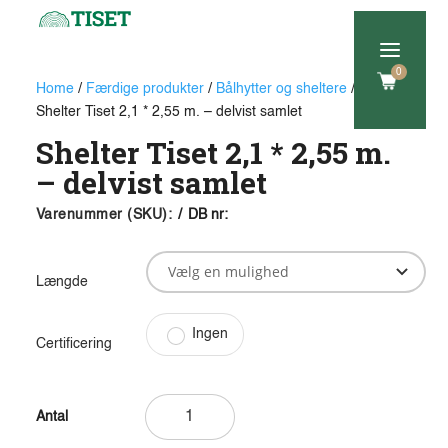
a
0
Home
/
Færdige produkter
/
Bålhytter og sheltere
/
Shelter
/
Shelter Tiset 2,1 * 2,55 m. – delvist samlet
Shelter Tiset 2,1 * 2,55 m.
– delvist samlet
Varenummer (SKU):
/
DB nr:
Længde
Ingen
Certificering
Shelter
Tiset