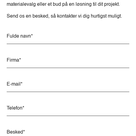
materialevalg eller et bud på en løsning til dit projekt.
Send os en besked, så kontakter vi dig hurtigst muligt.
A
l
t
e
r
n
a
t
i
v
e
: