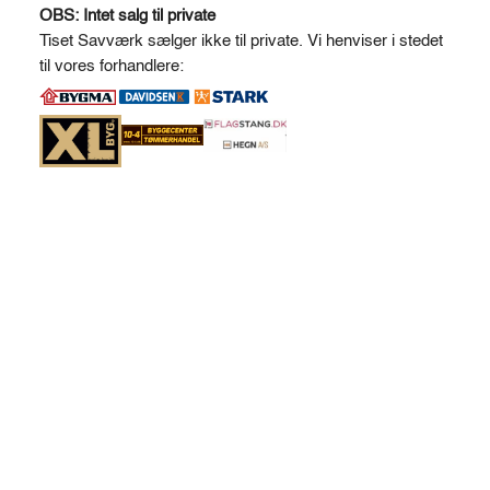
1,0
l
OBS: Intet salg til private
m.
t
Tiset Savværk sælger ikke til private. Vi henviser i stedet
vandret
e
til vores forhandlere:
antal
r
n
a
t
i
v
e
: