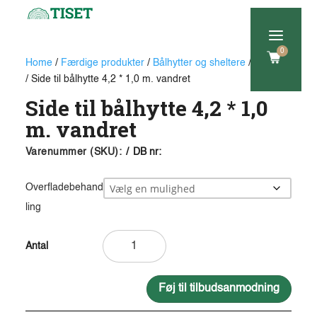
a
0
Home
/
Færdige produkter
/
Bålhytter og sheltere
/
Tilbehør
/ Side til bålhytte 4,2 * 1,0 m. vandret
Side til bålhytte 4,2 * 1,0
m. vandret
Varenummer (SKU):
/
DB nr:
Overfladebehand
ling
Side
til
bålhytte
4,2
Føj til tilbudsanmodning
*
A