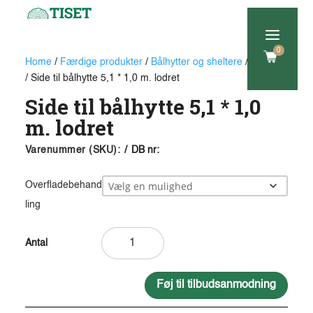
a
0
Home
/
Færdige produkter
/
Bålhytter og sheltere
/
Tilbehør
/ Side til bålhytte 5,1 * 1,0 m. lodret
Side til bålhytte 5,1 * 1,0
m. lodret
Varenummer (SKU):
/
DB nr:
Overfladebehand
ling
Side
til
bålhytte
5,1
Føj til tilbudsanmodning
*
A