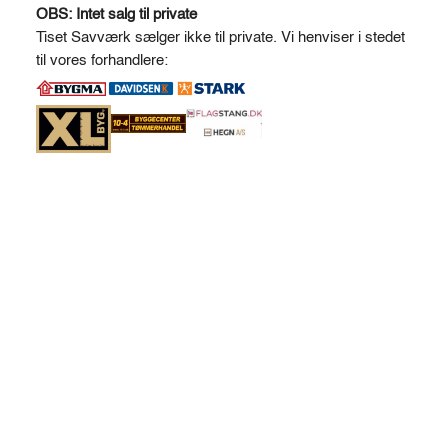
1,0
l
OBS: Intet salg til private
m.
t
Tiset Savværk sælger ikke til private. Vi henviser i stedet
lodret
e
til vores forhandlere:
antal
r
n
a
t
i
v
e
: