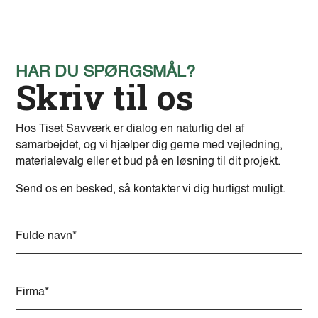
HAR DU SPØRGSMÅL?
Skriv til os
Hos Tiset Savværk er dialog en naturlig del af
samarbejdet, og vi hjælper dig gerne med vejledning,
materialevalg eller et bud på en løsning til dit projekt.
Send os en besked, så kontakter vi dig hurtigst muligt.
A
l
t
e
r
n