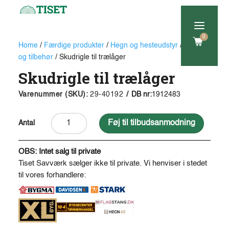
a
0
Home
/
Færdige produkter
/
Hegn og hesteudstyr
/
Låger
og tilbehør
/ Skudrigle til trælåger
Skudrigle til trælåger
Varenummer (SKU):
29-40192
/
DB nr:
1912483
Skudrigle
A
Føj til tilbudsanmodning
til
l
trælåger
t
OBS: Intet salg til private
antal
e
Tiset Savværk sælger ikke til private. Vi henviser i stedet
r
til vores forhandlere:
n
a
t
i
v