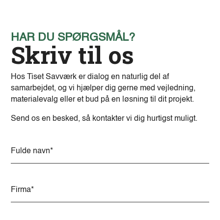
HAR DU SPØRGSMÅL?
Skriv til os
Hos Tiset Savværk er dialog en naturlig del af
samarbejdet, og vi hjælper dig gerne med vejledning,
materialevalg eller et bud på en løsning til dit projekt.
Send os en besked, så kontakter vi dig hurtigst muligt.
A
l
t
e
r
n
a