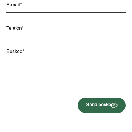
t
i
v
e
:
Send besked