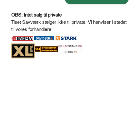
A
l
OBS: Intet salg til private
t
Tiset Savværk sælger ikke til private. Vi henviser i stedet
e
til vores forhandlere:
r
n
a
t
i
v
e
: