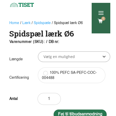
a
0
Home
/
Lærk
/
Spidspæle
/ Spidspæl lærk Ø6
Spidspæl lærk Ø6
Varenummer (SKU):
/
DB nr:
Længde
100% PEFC SA-PEFC-COC-
Certificering
004488
Spidspæl
lærk
Ø6
antal
Føj til tilbudsanmodning