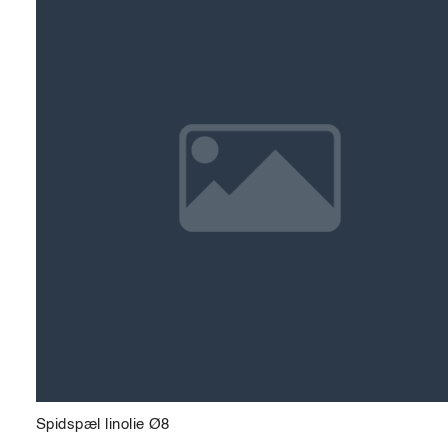
Spidspæl linolie Ø8