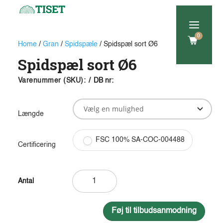
a
0
Home
/
Gran
/
Spidspæle
/ Spidspæl sort Ø6
Spidspæl sort Ø6
Varenummer (SKU):
/
DB nr:
Længde
FSC 100% SA-COC-004488
Certificering
Spidspæl
sort
Ø6
antal
Føj til tilbudsanmodning