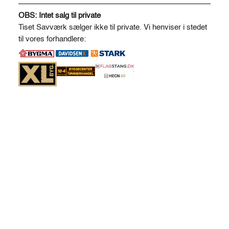
A
l
OBS: Intet salg til private
t
Tiset Savværk sælger ikke til private. Vi henviser i stedet
e
til vores forhandlere:
r
n
a
t
i
v
e
: