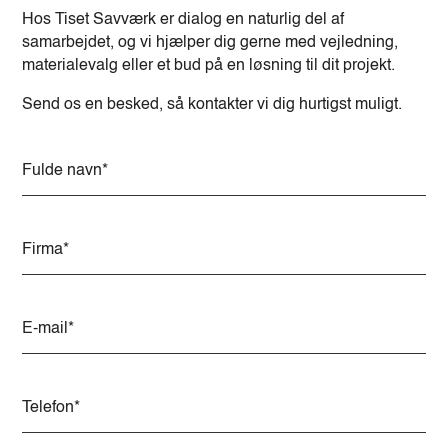
Hos Tiset Savværk er dialog en naturlig del af
samarbejdet, og vi hjælper dig gerne med vejledning,
materialevalg eller et bud på en løsning til dit projekt.
Send os en besked, så kontakter vi dig hurtigst muligt.
A
l
t
e
r
n
a
t
i
v
e
: