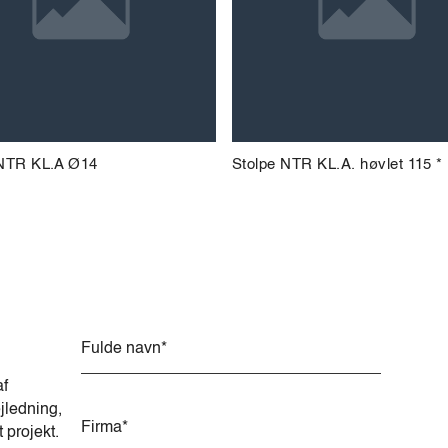
 NTR KL.A Ø14
Stolpe NTR KL.A. høvlet 115 *
A
l
t
af
e
jledning,
r
t projekt.