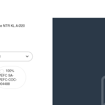
Produkter
Viden
Bæredygtighed
Innovation
pe NTR KL.A Ø20
100%
PEFC SA-
PEFC-COC-
004488