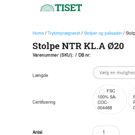
Home
/
Trykimprægneret
/
Stolper og palisader
/ Stol
Stolpe NTR KL.A Ø20
Varenummer (SKU):
/
DB nr:
Længde
FSC
100% SA-
Certificering
COC-
004488
Stolpe