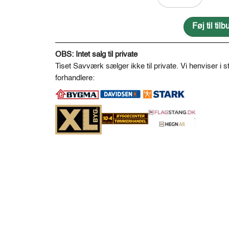
NTR
KL.A
Ø20
Føj til ti
antal
A
l
OBS: Intet salg til private
t
Tiset Savværk sælger ikke til private. Vi henviser i st
e
forhandlere:
r
n
a
t
i
v
e
: