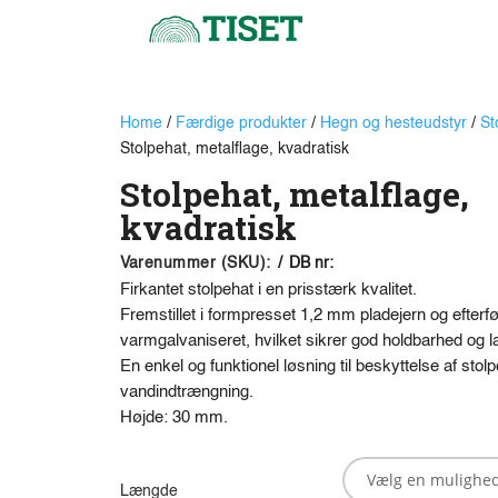
Home
/
Færdige produkter
/
Hegn og hesteudstyr
/
St
Stolpehat, metalflage, kvadratisk
Stolpehat, metalflage,
kvadratisk
Varenummer (SKU):
/
DB nr:
Firkantet stolpehat i en prisstærk kvalitet.
Fremstillet i formpresset 1,2 mm pladejern og efterf
varmgalvaniseret, hvilket sikrer god holdbarhed og la
En enkel og funktionel løsning til beskyttelse af stol
vandindtrængning.
Højde: 30 mm.
Længde