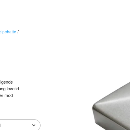
Produkter
Viden
Bæredygtighed
Innovation
olpehatte
/
ølgende
ng levetid.
per mod