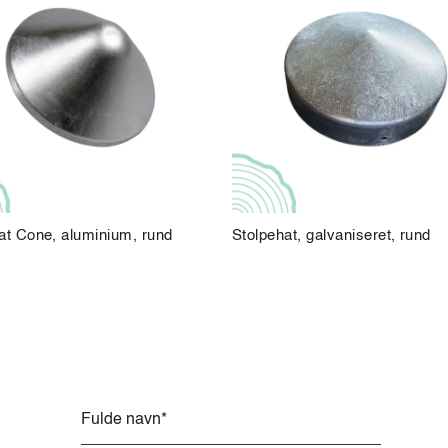
at Cone, aluminium, rund
Stolpehat, galvaniseret, rund
A
l