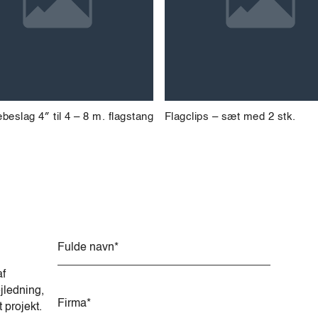
eslag 4″ til 4 – 8 m. flagstang
Flagclips – sæt med 2 stk.
A
l
t
af
e
jledning,
r
t projekt.