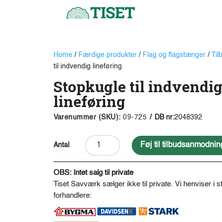
Home
/
Færdige produkter
/
Flag og flagstænger
/
Til
til indvendig lineføring
Stopkugle til indvendi
lineføring
Varenummer (SKU):
09-725
/
DB nr:
2048392
Stopkugle
Føj til tilbudsanmodnin
til
indvendig
OBS: Intet salg til private
lineføring
Tiset Savværk sælger ikke til private. Vi henviser i st
antal
forhandlere: