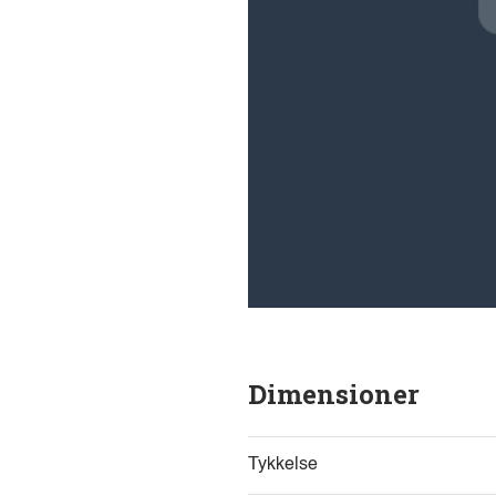
i
v
e
:
Dimensioner
Tykkelse