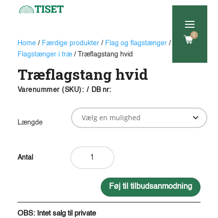
a
0
Home
/
Færdige produkter
/
Flag og flagstænger
/
Flagstænger i træ
/ Træflagstang hvid
Træflagstang hvid
Varenummer (SKU):
/
DB nr:
Længde
Træflagstang
hvid
antal
Føj til tilbudsanmodning
A
l
OBS: Intet salg til private