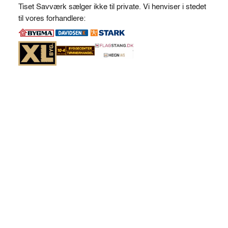
t
Tiset Savværk sælger ikke til private. Vi henviser i stedet
e
til vores forhandlere:
r
n
a
t
i
v
e
: