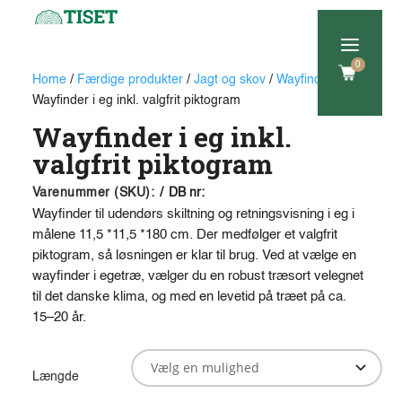
a
0
Home
/
Færdige produkter
/
Jagt og skov
/
Wayfinder
/
Wayfinder i eg inkl. valgfrit piktogram
Wayfinder i eg inkl.
valgfrit piktogram
Varenummer (SKU):
/
DB nr:
Wayfinder til udendørs skiltning og retningsvisning i eg i
målene 11,5 *11,5 *180 cm. Der medfølger et valgfrit
piktogram, så løsningen er klar til brug. Ved at vælge en
wayfinder i egetræ, vælger du en robust træsort velegnet
til det danske klima, og med en levetid på træet på ca.
15–20 år.
Længde