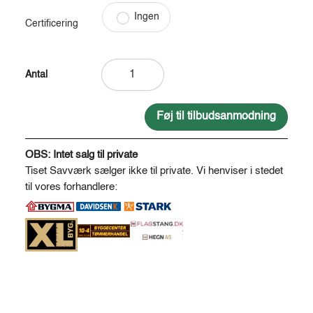
Ingen
Certificering
Wayfinder
i
eg
inkl.
Føj til tilbudsanmodning
valgfrit
A
piktogram
l
OBS: Intet salg til private
antal
t
Tiset Savværk sælger ikke til private. Vi henviser i stedet
e
til vores forhandlere:
r
n
a
t
i
v
e