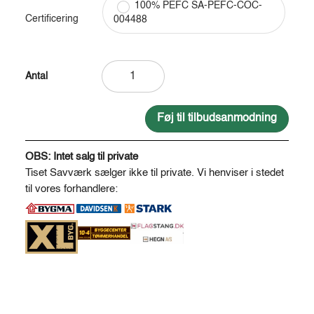
100% PEFC SA-PEFC-COC-
Certificering
004488
Bordbænkesæt
i
Kalmer
210
Føj til tilbudsanmodning
*
A
170
l
OBS: Intet salg til private
cm
t
Tiset Savværk sælger ikke til private. Vi henviser i stedet
-
e
til vores forhandlere:
usamlet
r
antal
n
a
t
i
v
e