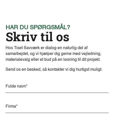
HAR DU SPØRGSMÅL?
Skriv til os
Hos Tiset Savværk er dialog en naturlig del af
samarbejdet, og vi hjælper dig gerne med vejledning,
materialevalg eller et bud på en løsning til dit projekt.
Send os en besked, så kontakter vi dig hurtigst muligt.
A
l
t
e
r
n