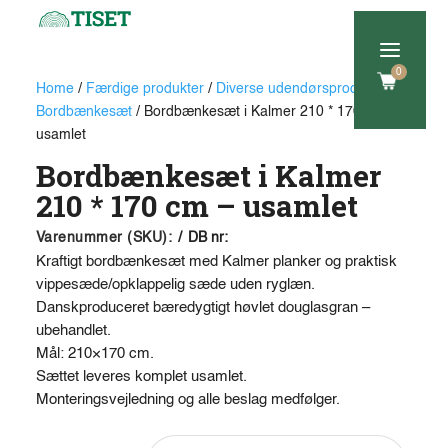
a
0
Home
/
Færdige produkter
/
Diverse udendørsprodukter
/
Bordbænkesæt
/ Bordbænkesæt i Kalmer 210 * 170 cm –
usamlet
Bordbænkesæt i Kalmer
210 * 170 cm – usamlet
Varenummer (SKU):
/
DB nr:
Kraftigt bordbænkesæt med Kalmer planker og praktisk
vippesæde/opklappelig sæde uden ryglæn.
Danskproduceret bæredygtigt høvlet douglasgran –
ubehandlet.
Mål: 210×170 cm.
Sættet leveres komplet usamlet.
Monteringsvejledning og alle beslag medfølger.