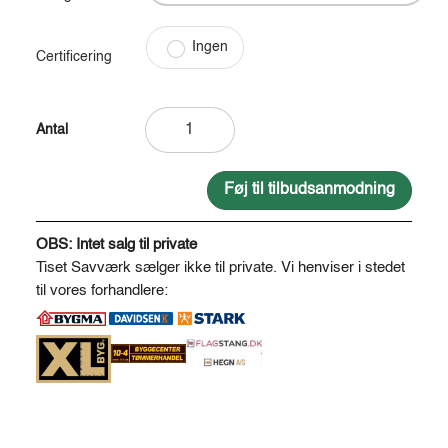
Ingen
Certificering
Bordbænkesæt
med
tag
210
Føj til tilbudsanmodning
*
A
180
l
OBS: Intet salg til private
cm
t
Tiset Savværk sælger ikke til private. Vi henviser i stedet
-
e
til vores forhandlere:
usamlet
r
antal
n
a
t
i
v