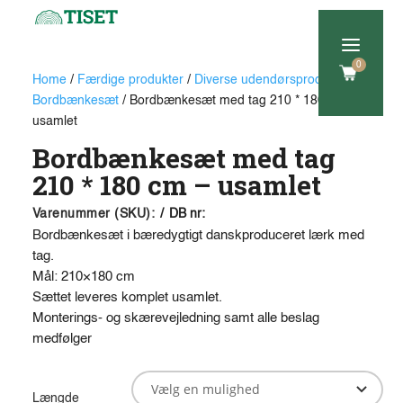
a
0
Home
/
Færdige produkter
/
Diverse udendørsprodukter
/
Bordbænkesæt
/ Bordbænkesæt med tag 210 * 180 cm –
usamlet
Bordbænkesæt med tag
210 * 180 cm – usamlet
Varenummer (SKU):
/
DB nr:
Bordbænkesæt i bæredygtigt danskproduceret lærk med
tag.
Mål: 210×180 cm
Sættet leveres komplet usamlet.
Monterings- og skærevejledning samt alle beslag
medfølger
Længde