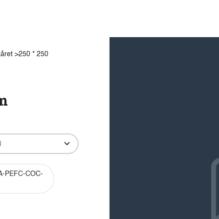
Produkter
Viden
Bæredygtighed
Innovation
året >250 * 250
mm
A-PEFC-COC-