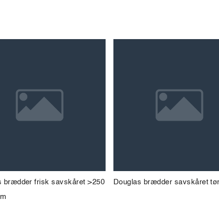
 brædder frisk savskåret >250
Douglas brædder savskåret tør
mm