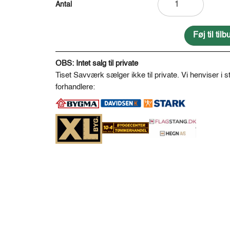
tømmer
frisk
savskåret
Føj til ti
>250
A
*
l
OBS: Intet salg til private
250
t
Tiset Savværk sælger ikke til private. Vi henviser i st
mm
e
forhandlere:
antal
r
n
a
t
i
v
e
: