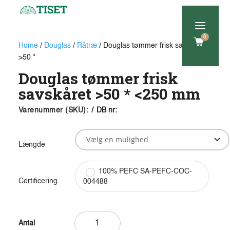
a
0
Home
/
Douglas
/
Råtræ
/ Douglas tømmer frisk savskåret
>50 *
Douglas tømmer frisk
savskåret >50 * <250 mm
Varenummer (SKU):
/
DB nr:
Længde
100% PEFC SA-PEFC-COC-
Certificering
004488
Douglas
tømmer