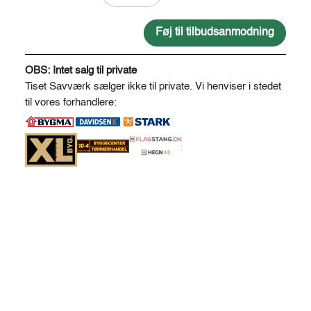
frisk
savskåret
Føj til tilbudsanmodning
>50
A
*
l
OBS: Intet salg til private
antal
t
Tiset Savværk sælger ikke til private. Vi henviser i stedet
e
til vores forhandlere:
r
n
a
t
i
v
e
: