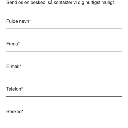
Send os en besked, så kontakter vi dig hurtigst muligt.
A
l
t
e
r
n
a
t
i
v
e
: