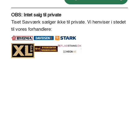
antal
A
l
OBS: Intet salg til private
t
Tiset Savværk sælger ikke til private. Vi henviser i stedet
e
til vores forhandlere:
r
n
a
t
i
v
e
: