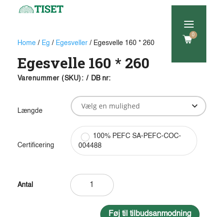
a
0
Home
/
Eg
/
Egesveller
/ Egesvelle 160 * 260
Egesvelle 160 * 260
Varenummer (SKU):
/
DB nr:
Længde
100% PEFC SA-PEFC-COC-
Certificering
004488
Egesvelle
160
*
260
Føj til tilbudsanmodning