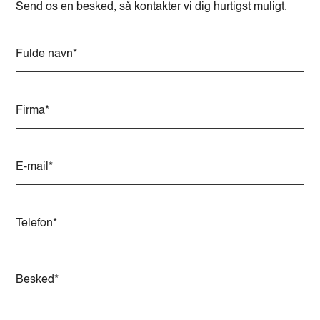
Send os en besked, så kontakter vi dig hurtigst muligt.
A
l
t
e
r
n
a
t
i
v
e
: