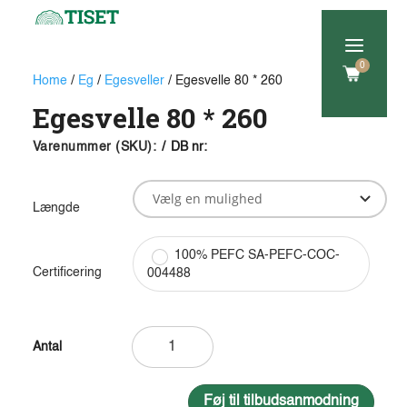
a
0
Home
/
Eg
/
Egesveller
/ Egesvelle 80 * 260
Egesvelle 80 * 260
Varenummer (SKU):
/
DB nr:
Længde
100% PEFC SA-PEFC-COC-
Certificering
004488
Egesvelle
80
*
260
Føj til tilbudsanmodning