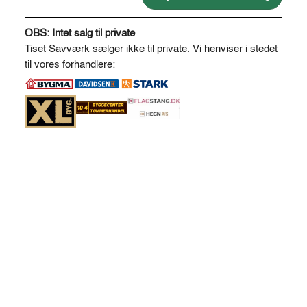
antal
A
l
OBS: Intet salg til private
t
Tiset Savværk sælger ikke til private. Vi henviser i stedet
e
til vores forhandlere:
r
n
a
t
i
v
e
: