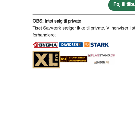
125
Føj til ti
*
A
125
l
OBS: Intet salg til private
antal
t
Tiset Savværk sælger ikke til private. Vi henviser i st
e
forhandlere:
r
n
a
t
i
v
e
: