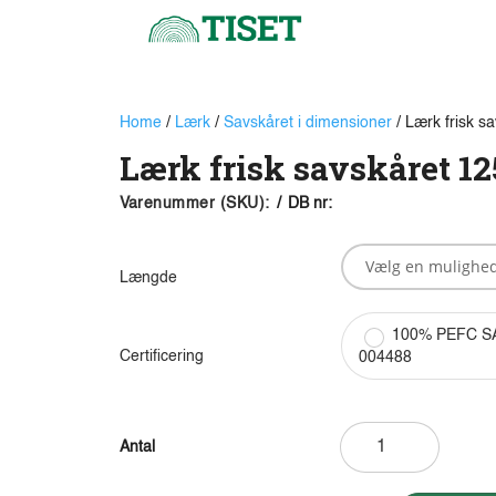
Home
/
Lærk
/
Savskåret i dimensioner
/ Lærk frisk s
Lærk frisk savskåret 12
Varenummer (SKU):
/
DB nr:
Længde
100% PEFC S
Certificering
004488
Lærk
frisk
savskåret