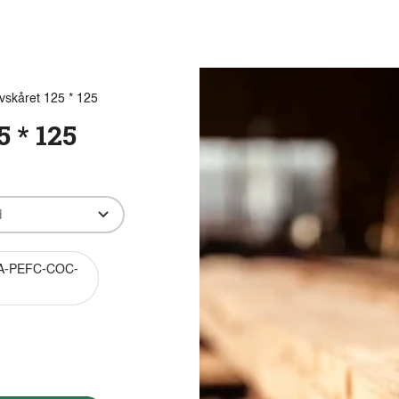
Produkter
Viden
Bæredygtighed
Innovation
avskåret 125 * 125
5 * 125
A-PEFC-COC-