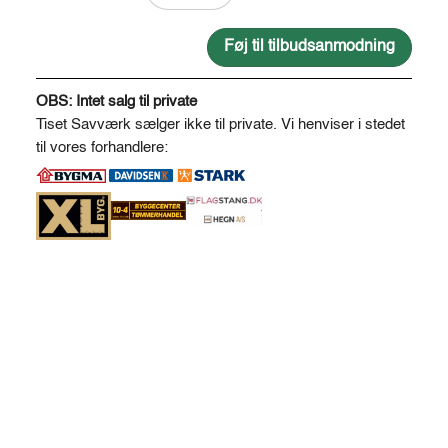
savskåret
32
Føj til tilbudsanmodning
*
A
150
l
OBS: Intet salg til private
antal
t
Tiset Savværk sælger ikke til private. Vi henviser i stedet
e
til vores forhandlere:
r
n
a
t
i
v
e
: