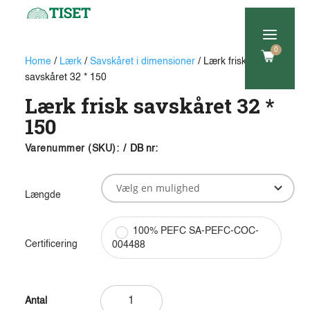
a
0
Home
/
Lærk
/
Savskåret i dimensioner
/ Lærk frisk
savskåret 32 * 150
Lærk frisk savskåret 32 *
150
Varenummer (SKU):
/
DB nr:
Længde
100% PEFC SA-PEFC-COC-
Certificering
004488
Lærk
frisk