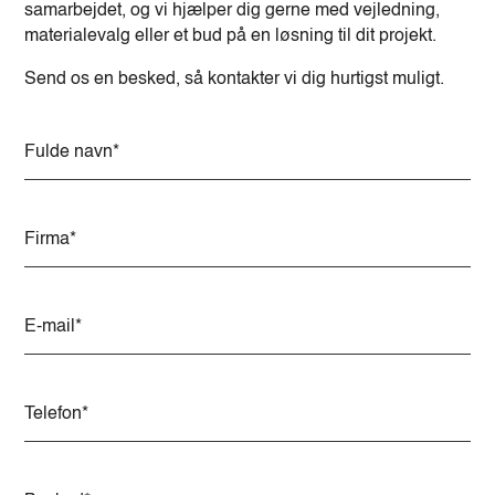
samarbejdet, og vi hjælper dig gerne med vejledning,
materialevalg eller et bud på en løsning til dit projekt.
Send os en besked, så kontakter vi dig hurtigst muligt.
A
l
t
e
r
n
a
t
i
v
e
: