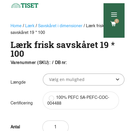
a
0
Home
/
Lærk
/
Savskåret i dimensioner
/ Lærk frisk
savskåret 19 * 100
Lærk frisk savskåret 19 *
100
Varenummer (SKU):
/
DB nr:
Længde
100% PEFC SA-PEFC-COC-
Certificering
004488
Lærk
frisk