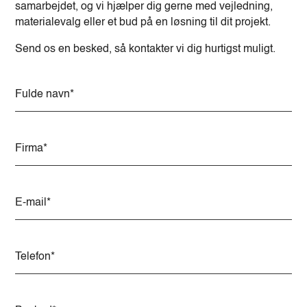
samarbejdet, og vi hjælper dig gerne med vejledning,
materialevalg eller et bud på en løsning til dit projekt.
Send os en besked, så kontakter vi dig hurtigst muligt.
A
l
t
e
r
n
a
t
i
v
e
: