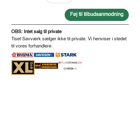
savskåret
19
Føj til tilbudsanmodning
*
A
100
l
OBS: Intet salg til private
antal
t
Tiset Savværk sælger ikke til private. Vi henviser i stedet
e
til vores forhandlere:
r
n
a
t
i
v
e
: