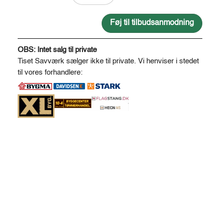
50
*
Føj til tilbudsanmodning
200-
A
300
l
OBS: Intet salg til private
antal
t
Tiset Savværk sælger ikke til private. Vi henviser i stedet
e
til vores forhandlere:
r
n
a
t
i
v
e
: