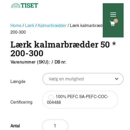
a
0
Home
/
Lærk
/
Kalmarbrædder
/ Lærk kalmarbrædder 50 *
200-300
Lærk kalmarbrædder 50 *
200-300
Varenummer (SKU):
/
DB nr:
Længde
100% PEFC SA-PEFC-COC-
Certificering
004488
Lærk
kalmarbrædder