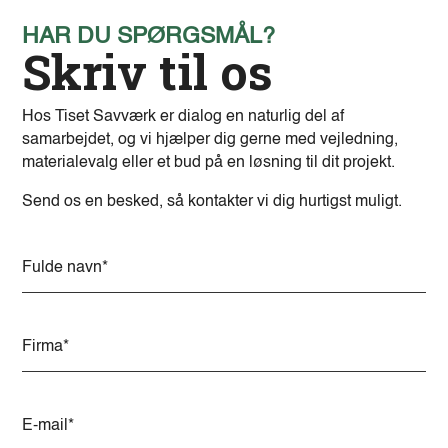
HAR DU SPØRGSMÅL?
Skriv til os
Hos Tiset Savværk er dialog en naturlig del af
samarbejdet, og vi hjælper dig gerne med vejledning,
materialevalg eller et bud på en løsning til dit projekt.
Send os en besked, så kontakter vi dig hurtigst muligt.
A
l
t
e
r
n
a
t
i