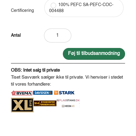
100% PEFC SA-PEFC-COC-
Certificering
004488
Lærkebrædder
frisk
savskåret
antal
Føj til tilbudsanmodning
A
l
OBS: Intet salg til private
t
Tiset Savværk sælger ikke til private. Vi henviser i stedet
e
til vores forhandlere:
r
n
a
t
i
v
e