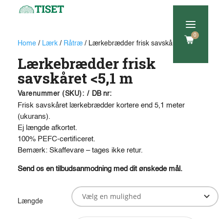
a
0
Home
/
Lærk
/
Råtræ
/ Lærkebrædder frisk savskåret
Lærkebrædder frisk
savskåret <5,1 m
Varenummer (SKU):
/
DB nr:
Frisk savskåret lærkebrædder kortere end 5,1 meter
(ukurans).
Ej længde afkortet.
100% PEFC-certificeret.
Bemærk: Skaffevare – tages ikke retur.
Send os en tilbudsanmodning med dit ønskede mål.
Længde