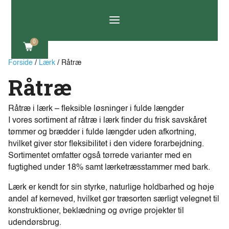
a
0
Forside
/
Lærk
/ Råtræ
Råtræ
Råtræ i lærk – fleksible løsninger i fulde længder
I vores sortiment af råtræ i lærk finder du frisk savskåret
tømmer og brædder i fulde længder uden afkortning,
hvilket giver stor fleksibilitet i den videre forarbejdning.
Sortimentet omfatter også tørrede varianter med en
fugtighed under 18% samt lærketræsstammer med bark.
Lærk er kendt for sin styrke, naturlige holdbarhed og høje
andel af kerneved, hvilket gør træsorten særligt velegnet til
konstruktioner, beklædning og øvrige projekter til
udendørsbrug.