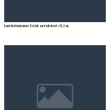
Lærketømmer frisk savskåret >5,1 m