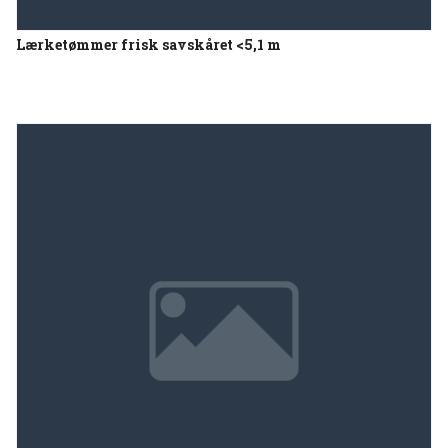
Lærketømmer frisk savskåret <5,1 m