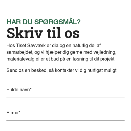
HAR DU SPØRGSMÅL?
Skriv til os
Hos Tiset Savværk er dialog en naturlig del af
samarbejdet, og vi hjælper dig gerne med vejledning,
materialevalg eller et bud på en løsning til dit projekt.
Send os en besked, så kontakter vi dig hurtigst muligt.
A
l
t
e
r
n
a