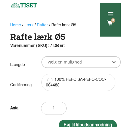
a
0
Home
/
Lærk
/
Rafter
/ Rafte lærk Ø5
Rafte lærk Ø5
Varenummer (SKU):
/
DB nr:
Længde
100% PEFC SA-PEFC-COC-
Certificering
004488
Rafte
lærk
Ø5
antal
Føj til tilbudsanmodning