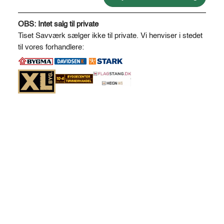
A
l
OBS: Intet salg til private
t
Tiset Savværk sælger ikke til private. Vi henviser i stedet
e
til vores forhandlere:
r
n
a
t
i
v
e
: