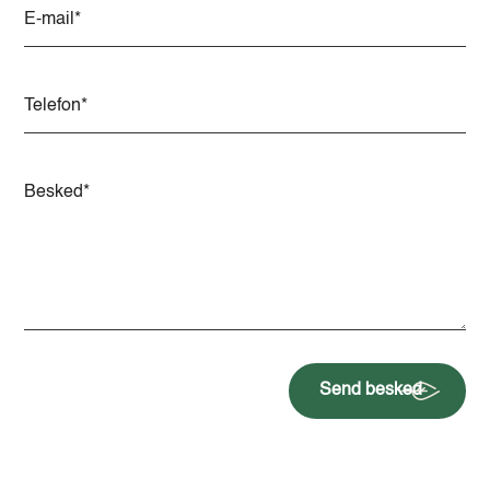
t
i
v
e
:
Send besked